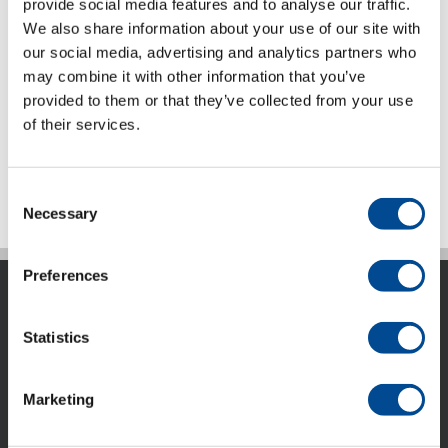
provide social media features and to analyse our traffic.
We also share information about your use of our site with
our social media, advertising and analytics partners who
Juki MB-1370 serien
may combine it with other information that you’ve
provided to them or that they’ve collected from your use
of their services.
Detaljer
Consent
Necessary
Selection
Preferences
Statistics
Marketing
ACG Nyström AB är idag ett internationellt företag som
marknadsför avancerad utrustning, system och kunskap
till den tillverkande industrin. ACG Nyström har idag 6