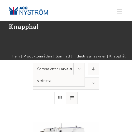
Fortsätt
till
innehållet
Knapphål
Hem
|
Produktområden
|
Sömnad
|
Industrisymaskiner
|
Knapphål
Sortera efter
Förvald
ordning
Visa
24 produkter