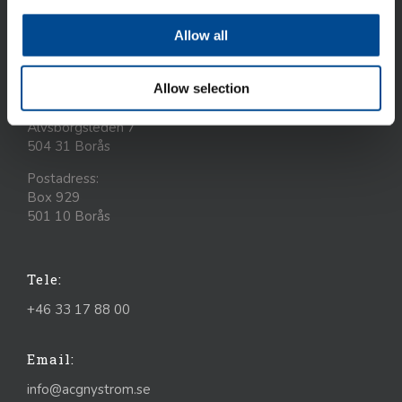
dotterbolag, verksamma i Finland, Danmark, Baltikum,
Ukraina.
Allow all
Allow selection
Besöks- och leveransadresser:
Älvsborgsleden 7
504 31 Borås
Postadress:
Box 929
501 10 Borås
Tele:
+46 33 17 88 00
Email:
info@acgnystrom.se