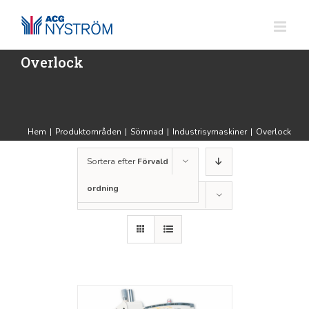
Fortsätt
till
innehållet
Overlock
Hem
|
Produktområden
|
Sömnad
|
Industrisymaskiner
|
Overlock
Sortera efter
Förvald
ordning
Visa
12 produkter