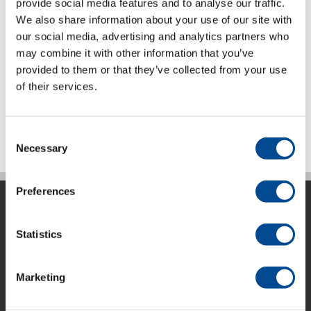
provide social media features and to analyse our traffic.
We also share information about your use of our site with
our social media, advertising and analytics partners who
Juki MO-6900G
may combine it with other information that you’ve
serien
provided to them or that they’ve collected from your use
of their services.
Detaljer
Consent
Necessary
Selection
Preferences
Statistics
Marketing
ACG Nyström AB är idag ett internationellt företag som
marknadsför avancerad utrustning, system och kunskap
till den tillverkande industrin. ACG Nyström har idag 6