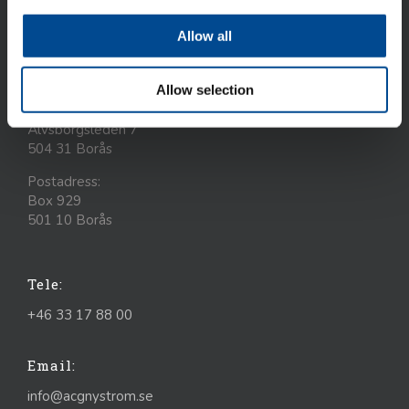
dotterbolag, verksamma i Finland, Danmark, Baltikum,
Ukraina.
Allow all
Allow selection
Besöks- och leveransadresser:
Älvsborgsleden 7
504 31 Borås
Postadress:
Box 929
501 10 Borås
Tele:
+46 33 17 88 00
Email:
info@acgnystrom.se