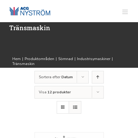
Fortsätt
till
innehållet
Tränsmaskin
Hem
|
Produktområden
|
Sömnad
|
Industrisymaskiner
|
Tränsmaskin
Sortera efter
Datum
Visa
12 produkter