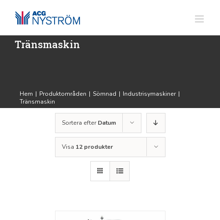
Fortsätt
till
innehållet
Tränsmaskin
Hem
|
Produktområden
|
Sömnad
|
Industrisymaskiner
|
Tränsmaskin
Sortera efter
Datum
Visa
12 produkter