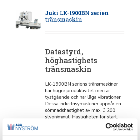
Juki LK-1900BN serien
tränsmaskin
Datastyrd,
höghastighets
tränsmaskin
LK-1900BN seriens tränsmaskiner
har högre produktivitet men är
tystgående och har låga vibrationer.
Dessa industrisymaskiner uppnår en
sömnadshastighet av max. 3 200
stygn/minut. Hastigheten för start,
stopp, trådklipp och det automatiska
pressarfotslyftet har ökats avsevärt
för att förkorta den totala