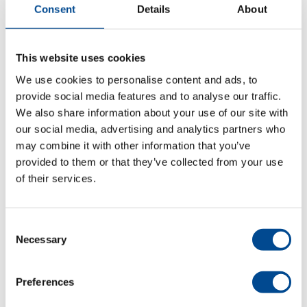
sömnadscykeln. LK-1900BN-BS
Consent
Details
About
Denna modell har en funktion som
förebygger att undertråden trasslar
sig samt en funktion för kortare
This website uses cookies
trådända som gör att tråden inte
behöver klippas manuellt. Detta ger
We use cookies to personalise content and ads, to
en mjuk och smidig känsla av
provide social media features and to analyse our traffic.
tränssömmar som har direkt
We also share information about your use of our site with
hudkontakt såsom på BH och linnen.
our social media, advertising and analytics partners who
Produktblad (pdf)
may combine it with other information that you’ve
provided to them or that they’ve collected from your use
of their services.
engelska
Fler maskiner för branschen
Konfektion
Consent
Fler maskiner för branschen
Necessary
Selection
Skrädderi/Ateljé/Butik
Detaljer
Preferences