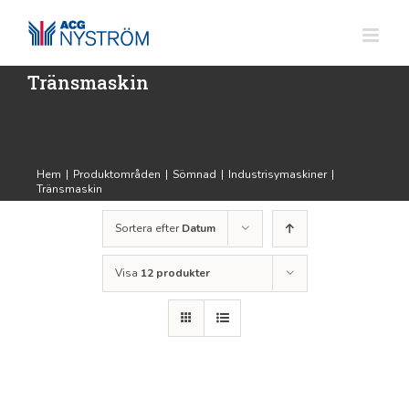
Fortsätt
till
innehållet
Tränsmaskin
Hem
|
Produktområden
|
Sömnad
|
Industrisymaskiner
|
Tränsmaskin
Sortera efter
Datum
Visa
12 produkter