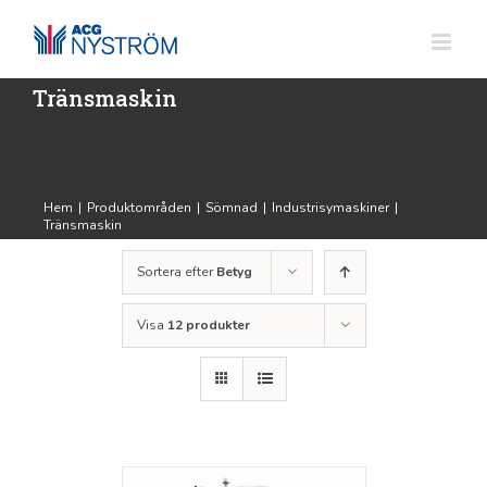
Fortsätt
till
innehållet
Tränsmaskin
Hem
|
Produktområden
|
Sömnad
|
Industrisymaskiner
|
Tränsmaskin
Sortera efter
Betyg
Visa
12 produkter