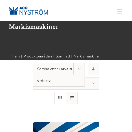
Fortsätt
till
innehållet
Markismaskiner
Hem
|
Produktområden
|
Sömnad
|
Markismaskiner
Sortera efter
Förvald
ordning
Visa
12 produkter