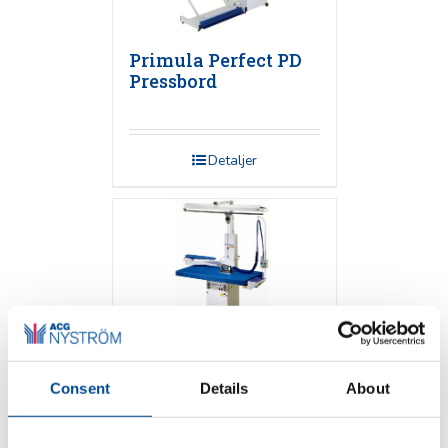
Primula Perfect PD
Pressbord
Detaljer
Consent
Details
About
Primula FLEX 1365
Pressbord