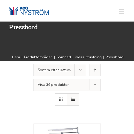
Fortsätt
till
innehållet
Pressbord
Hem
|
Produktområden
|
Sömnad
|
Pressutrustning
|
Pressbord
Sortera efter
Datum
Visa
36 produkter