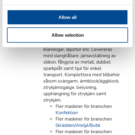
S+B
Allow all
Strykbord med sug/blås
och värme, skorsten 85
cm
Allow selection
För dam-/barnkläder, kjolar,
klänningar, skjortor etc. Levereras
med slanghållare, järnavställning av
silikon, fångyta av metall, dubbel
sparkplåt samt hjul för enkel
transport. Komplettera med tillbehör
såsom svängarm, ärmblock/äggblock,
strykjärnsgalge, belysning,
upphängning för strykjärn samt
strykjärn.
Fler maskiner för branschen
Konfektion
Fler maskiner för branschen
Skrädderi/Ateljé/Butik
Fler maskiner för branschen