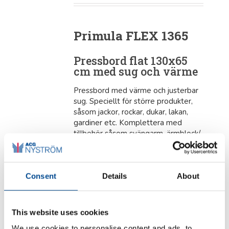
Primula FLEX 1365
Pressbord flat 130x65
cm med sug och värme
Pressbord med värme och justerbar
sug. Speciellt för större produkter,
såsom jackor, rockar, dukar, lakan,
gardiner etc. Komplettera med
tillbehör såsom svängarm, ärmblock/
äggblock, strykjärnsgalge, belysning,
upphängning för strykjärn samt
strykjärn. Pressbordet rymmer ett
eller två block.
Consent
Details
About
This website uses cookies
Produktblad (pdf) svenska
We use cookies to personalise content and ads, to