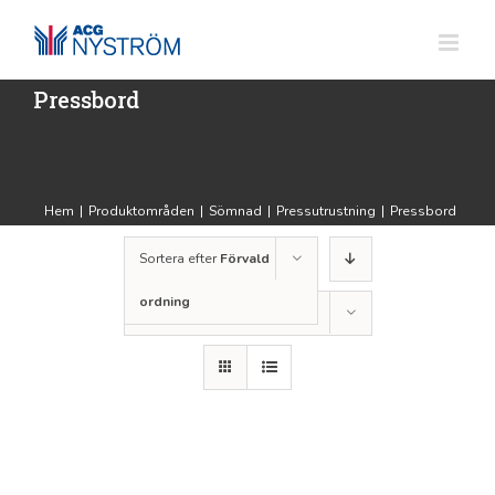
Fortsätt
till
innehållet
Pressbord
Hem
|
Produktområden
|
Sömnad
|
Pressutrustning
|
Pressbord
Sortera efter
Förvald
ordning
Visa
36 produkter