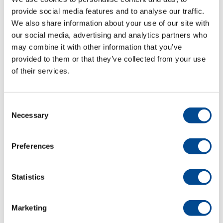
Fler maskiner för branschen
Hemtextil
provide social media features and to analyse our traffic.
Fler maskiner för branschen
We also share information about your use of our site with
Konfektion
our social media, advertising and analytics partners who
Fler maskiner för branschen
may combine it with other information that you’ve
Skrädderi/Ateljé/Butik
provided to them or that they’ve collected from your use
Fler maskiner för branschen
of their services.
Teater/Opera/Skola
Detaljer
Consent
Necessary
Selection
Preferences
Primula Perfect PD
Pressbord
Statistics
Marketing
Primula Perfect PD