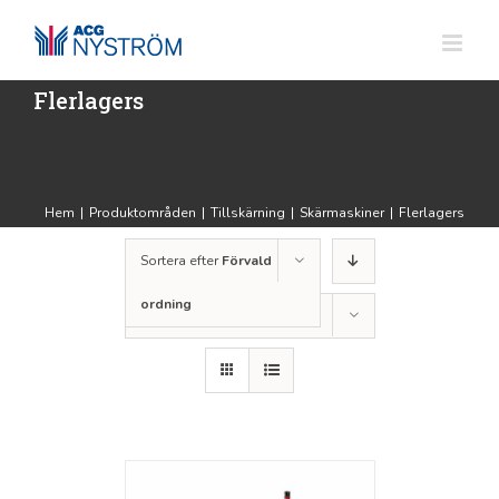
Fortsätt
till
innehållet
Flerlagers
Hem
|
Produktområden
|
Tillskärning
|
Skärmaskiner
|
Flerlagers
Sortera efter
Förvald
ordning
Visa
12 produkter