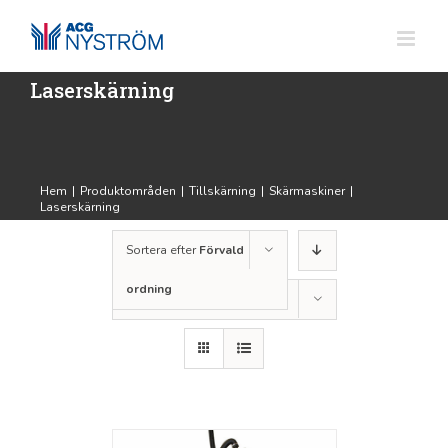
Fortsätt
till
innehållet
Laserskärning
Hem
|
Produktområden
|
Tillskärning
|
Skärmaskiner
|
Laserskärning
Sortera efter
Förvald
ordning
Visa
12 produkter