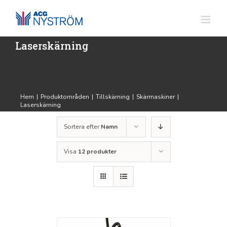
Fortsätt
till
innehållet
Laserskärning
Hem
|
Produktområden
|
Tillskärning
|
Skärmaskiner
|
Laserskärning
Sortera efter
Namn
Visa
12 produkter