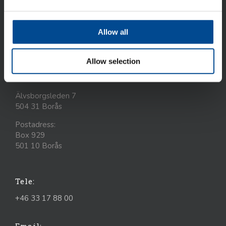
ACG Nyström AB är idag ett internationellt företag som
marknadsför avancerad utrustning, system och kunskap
till den tillverkande industrin. ACG Nyström har idag 6
Allow all
dotterbolag, verksamma i Finland, Danmark, Baltikum,
Ukraina.
Allow selection
Besöks- och leveransadresser:
Älvsborgsleden 7
504 31 Borås
Postadress:
Box 929
501 10 Borås
Tele:
+46 33 17 88 00
Email: