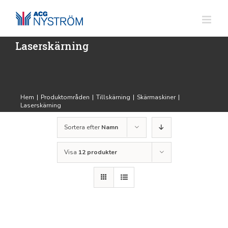
Fortsätt
till
innehållet
Laserskärning
Hem
|
Produktområden
|
Tillskärning
|
Skärmaskiner
|
Laserskärning
Sortera efter
Namn
Visa
12 produkter