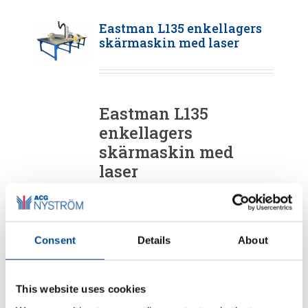
Eastman L135 enkellagers
skärmaskin med laser
Eastman L135
enkellagers
skärmaskin med
laser
L135 monteras på conveyor eller
statisk enkellagers skärmaskin
L135 skär och förseglar
Consent
Details
About
materialkanter samtidigt med
oöverträffad precision. Eftersom
L135 kan monteras på befintlig
This website uses cookies
enkellagersmaskin så möjliggör det
en snabb övergång från traditionell