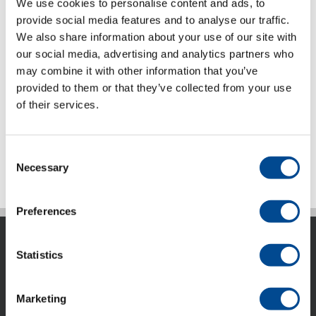
We use cookies to personalise content and ads, to
skärning till laserskärning.
provide social media features and to analyse our traffic.
We also share information about your use of our site with
our social media, advertising and analytics partners who
Produktblad (pdf) engelska
may combine it with other information that you’ve
https://youtu.be/vOmABV5lRRE
För
provided to them or that they’ve collected from your use
fler video följ vår kanal på YouTube
of their services.
Detaljer
Consent
Necessary
Selection
Preferences
Statistics
Marketing