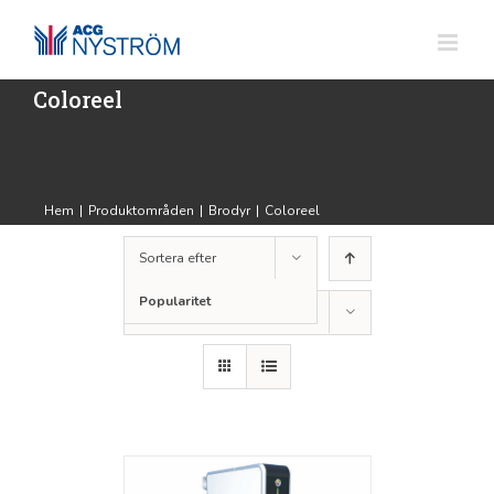
Fortsätt
till
innehållet
Coloreel
Hem
|
Produktområden
|
Brodyr
|
Coloreel
Sortera efter
Popularitet
Visa
24 produkter