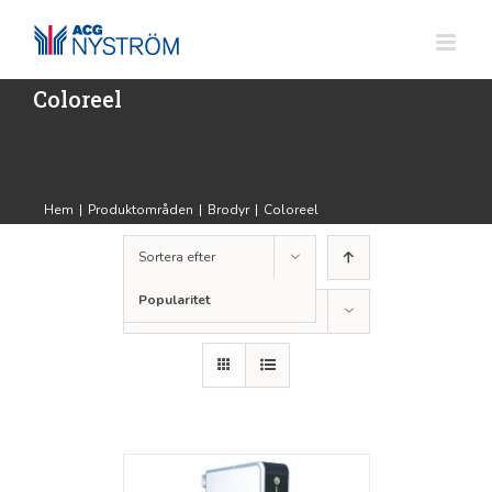
Fortsätt
till
innehållet
Coloreel
Hem
|
Produktområden
|
Brodyr
|
Coloreel
Sortera efter
Popularitet
Visa
36 produkter