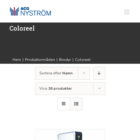
Fortsätt
till
innehållet
Coloreel
Hem
|
Produktområden
|
Brodyr
|
Coloreel
Sortera efter
Namn
Visa
36 produkter