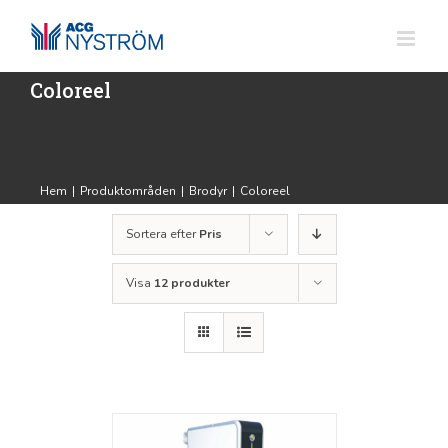
Fortsätt
till
innehållet
Coloreel
Hem
|
Produktområden
|
Brodyr
|
Coloreel
Sortera efter
Pris
Visa
12 produkter