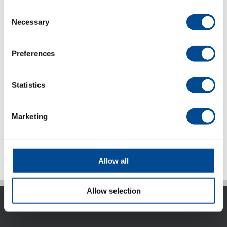
brodyren är klar kan den omedelbart
Consent
användas och tvättas utan
Necessary
Selection
ytterligare efterbehandling.
Produktblad (pdf) svenska
Preferences
Läs mer på
www.coloreel.se
Statistics
https://youtu.be/fuDyyNKuZ2c
För
fler videor följ vår kanal på YouTube
Marketing
Detaljer
Allow all
Allow selection