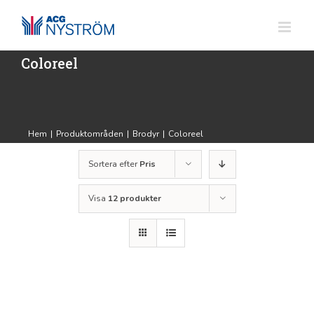
Fortsätt
till
innehållet
Coloreel
Hem
|
Produktområden
|
Brodyr
|
Coloreel
Sortera efter
Pris
Visa
12 produkter