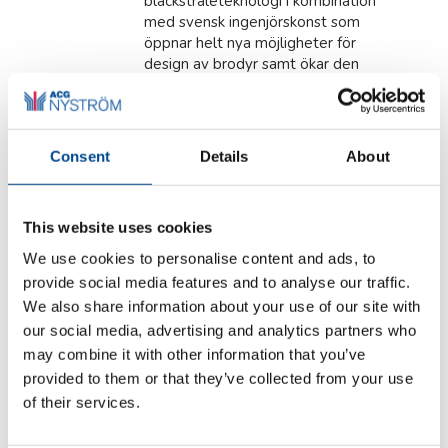
bläckstråleteknologi i kombination
med svensk ingenjörskonst som
öppnar helt nya möjligheter för
design av brodyr samt ökar den
totala effektiviteten i produktionen.
Det medföljande programmet
Coloreel Studio är länken mellan
brodyrprogrammet och
Consent
Details
About
Coloreelenheten. I Coloreel Studio
läggs färger och effekter till i
brodyrdesignen. Med Coloreel kan
This website uses cookies
man skapa specialeffekter,
gradienter och kombinera
We use cookies to personalise content and ads, to
stygnmönster och färgövergångar.
provide social media features and to analyse our traffic.
Man får praktiskt taget obegränsat
We also share information about your use of our site with
med färger till hands och får alltid
our social media, advertising and analytics partners who
exakt rätt färg vid behov. Med
may combine it with other information that you’ve
endast en trådrulle per brodyrhuvud
minimerar man sitt trådlager och
provided to them or that they’ve collected from your use
minskar ledtiderna. Inga onödiga
of their services.
klipp och låsstygn ger en effektivare
produktion. När tråden är färgad och