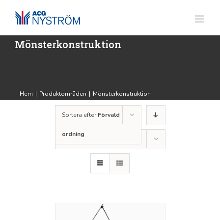
Fortsätt
till
innehållet
Mönsterkonstruktion
Hem
|
Produktområden
|
Mönsterkonstruktion
Sortera efter
Förvald
ordning
Visa
12 produkter