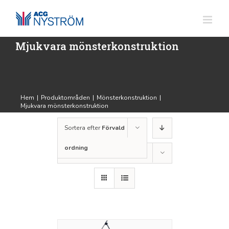
Fortsätt
till
innehållet
Mjukvara mönsterkonstruktion
Hem
|
Produktområden
|
Mönsterkonstruktion
|
Mjukvara mönsterkonstruktion
Sortera efter
Förvald
ordning
Visa
36 produkter