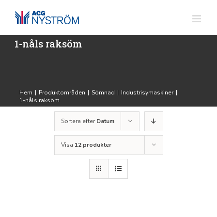
Fortsätt
till
innehållet
1-nåls raksöm
Hem
|
Produktområden
|
Sömnad
|
Industrisymaskiner
|
1-nåls raksöm
Sortera efter
Datum
Visa
12 produkter