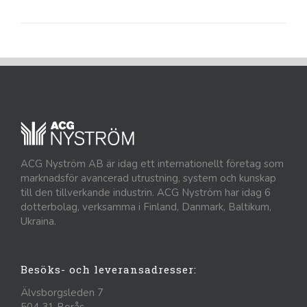
ACG Nyström AB är idag ett internationellt företag som
marknadsför avancerad utrustning, system och kunskap
till den tillverkande industrin. ACG Nyström har idag 6
dotterbolag, verksamma i Finland, Danmark, Baltikum,
Ukraina.
Besöks- och leveransadresser:
Älvsborgsleden 7
504 31 Borås