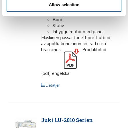
backmatning, vilket ökar
Allow selection
effektiviteten och minskar manuellt
arbete.
Komplett med:
Bord
Stativ
Inbyggd motor med panel
Maskinen passar för ett brett utbud
av applikationer inom en rad olika
branscher.
Produktblad
(pdf) engelska
Detaljer
Juki LU-2810 Serien