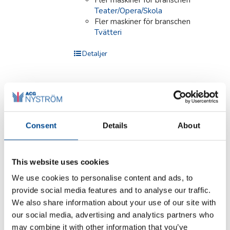
Teater/Opera/Skola
Fler maskiner för branschen
Tvätteri
Detaljer
Juki DLN-9010A
nålmatning
Consent
Details
About
This website uses cookies
Industrisymaskin
We use cookies to personalise content and ads, to
provide social media features and to analyse our traffic.
med nålmatning för
We also share information about your use of our site with
tunna och
our social media, advertising and analytics partners who
medelgrova material
may combine it with other information that you’ve