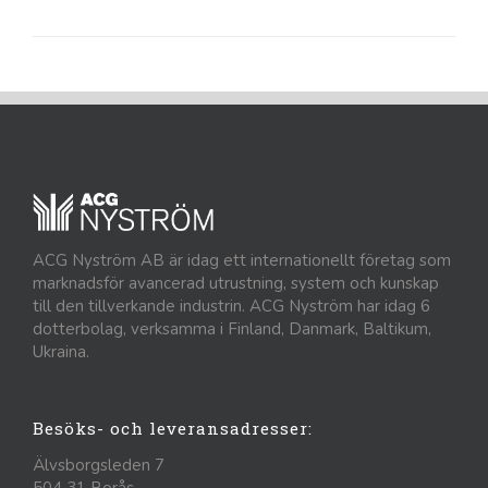
ACG Nyström AB är idag ett internationellt företag som
marknadsför avancerad utrustning, system och kunskap
till den tillverkande industrin. ACG Nyström har idag 6
dotterbolag, verksamma i Finland, Danmark, Baltikum,
Ukraina.
Besöks- och leveransadresser:
Älvsborgsleden 7
504 31 Borås