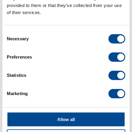
provided to them or that they’ve collected from your use
Energisnål
of their services.
industrisymaskin för
medelgrova och
grova material
Consent
Necessary
Selection
JUKI har digitaliserat symaskinens
drivmekanism som bestämmer
Preferences
sömmens kvalitet, och lanserar den
nya DDL-9000C serien, 1-nåls
direktdriven höghastighets
Statistics
skyttelsömsmaskin med
undermatning och automatiskt
trådklipp som passar till många olika
Marketing
applikationer inom
konfektion
,
skrädderi/ateljé
,
teater/opera, skola
,
tvätteri
med flera branscher.
Digitaliserad drivning både vertikalt
Allow all
och horisontellt möjliggör enkel
justering av inställningar såsom