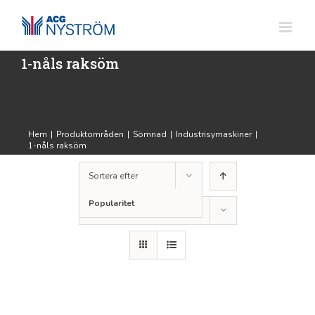
Fortsätt
till
innehållet
1-nåls raksöm
Hem
|
Produktområden
|
Sömnad
|
Industrisymaskiner
|
1-nåls raksöm
Sortera efter
Popularitet
Visa
12 produkter