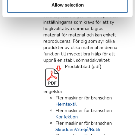
matning endast på panelen och
Allow selection
enligt det material som ska sys. Tack
vara digitaliseringen kan de optimala
inställningarna som krävs för att sy
högkvalitativa sömmar lagras
material för material och kan enkelt
reproduceras. För dig som syr olika
produkter av olika material är denna
funktion till mycket bra hjälp för att
uppnå en stabil sömnadskvalitet.
Produktblad (pdf)
engelska
Fler maskiner för branschen
Hemtextil
Fler maskiner för branschen
Konfektion
Fler maskiner för branschen
Skrädderi/Ateljé/Butik