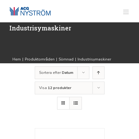
Fortsätt
till
innehållet
Industrisymaskiner
Hem
|
Produktområden
|
Sömnad
|
Industrisymaskiner
Sortera efter
Datum
Visa
12 produkter