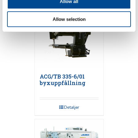
Allow all
Detaljer
Allow selection
ACG/TB 335-6/01
byxuppfållning
Detaljer