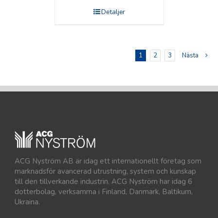
Detaljer
1
2
3
Nästa
ACG Nyström AB är idag ett internationellt företag som
marknadsför avancerad utrustning, system och kunskap
till den tillverkande industrin. ACG Nyström har idag 6
dotterbolag, verksamma i Finland, Danmark, Baltikum,
Ukraina.