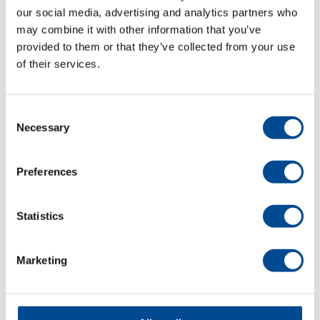
Juki LU-2860AD
our social media, advertising and analytics partners who
may combine it with other information that you’ve
provided to them or that they’ve collected from your use
of their services.
Detaljer
Consent
Necessary
Selection
Preferences
Statistics
SW-7329H
Marketing
Skomakarmaskin