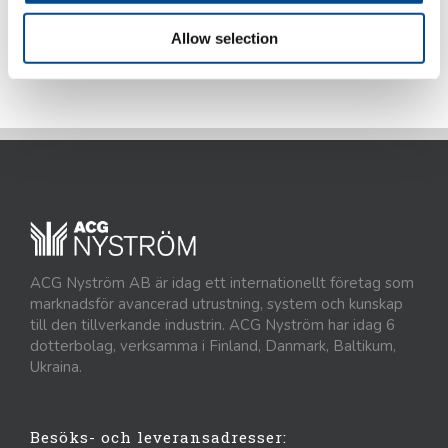
Allow selection
Detaljer
ACG Nyström AB är idag ett internationellt företag som
marknadsför avancerad utrustning, system och kunskap
till den tillverkande industrin. ACG Nyström har idag 6
dotterbolag, verksamma i Finland, Danmark, Baltikum,
Ukraina.
Besöks- och leveransadresser: