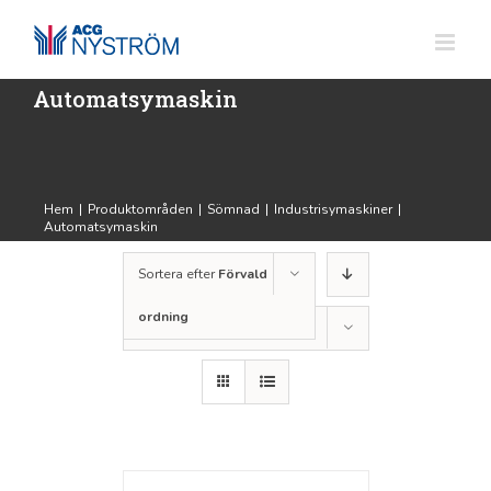
Fortsätt
till
innehållet
Automatsymaskin
Hem
|
Produktområden
|
Sömnad
|
Industrisymaskiner
|
Automatsymaskin
Sortera efter
Förvald
ordning
Visa
24 produkter