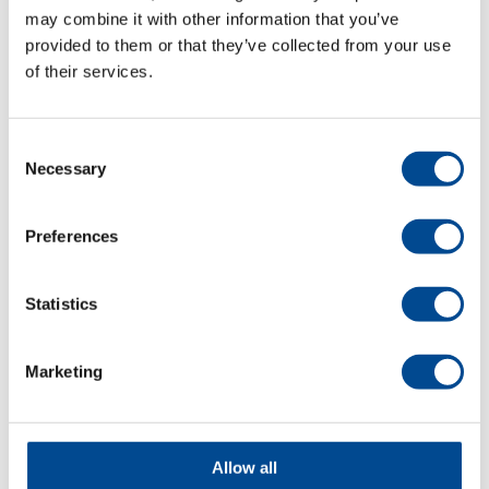
may combine it with other information that you’ve
Juki AMS-210EN
provided to them or that they’ve collected from your use
Serien,
of their services.
Programmerbar
tränsmaskin
Consent
Necessary
Selection
Detaljer
Preferences
Statistics
Marketing
Juki PLK
Allow all