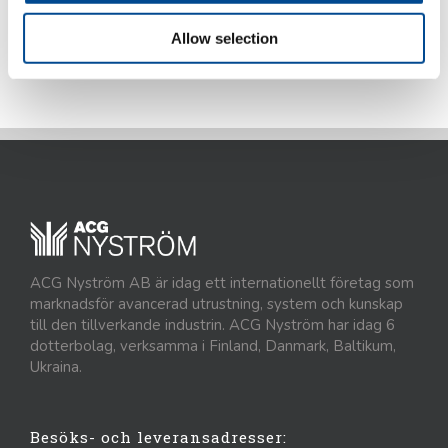
Allow selection
Detaljer
ACG Nyström AB är idag ett internationellt företag som
marknadsför avancerad utrustning, system och kunskap
till den tillverkande industrin. ACG Nyström har idag 6
dotterbolag, verksamma i Finland, Danmark, Baltikum,
Ukraina.
Besöks- och leveransadresser: