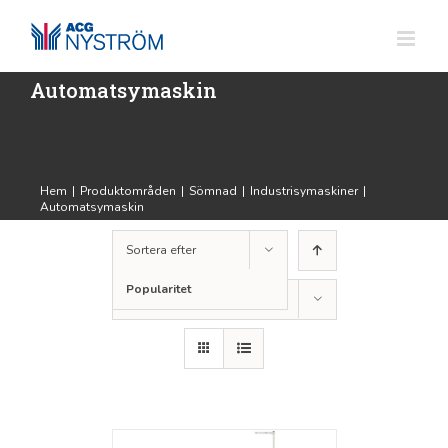
Fortsätt
till
innehållet
Automatsymaskin
Hem
|
Produktområden
|
Sömnad
|
Industrisymaskiner
|
Automatsymaskin
Sortera efter
Popularitet
Visa
24 produkter