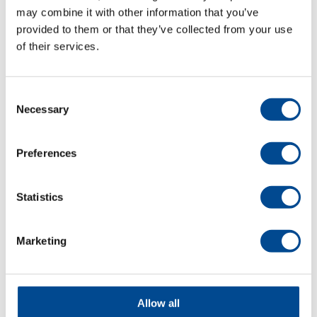
programmerbar
may combine it with other information that you’ve
automatisk
tränsmaskin
provided to them or that they’ve collected from your use
of their services.
Detaljer
Consent
Necessary
Selection
Preferences
Statistics
Marketing
Juki AMS-210EN
Serien,
Programmerbar
tränsmaskin
Allow all