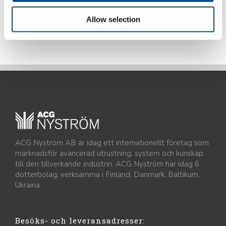
Allow selection
Detaljer
ACG Nyström AB är idag ett internationellt företag som
marknadsför avancerad utrustning, system och kunskap
till den tillverkande industrin. ACG Nyström har idag 6
dotterbolag, verksamma i Finland, Danmark, Baltikum,
Ukraina.
Besöks- och leveransadresser: