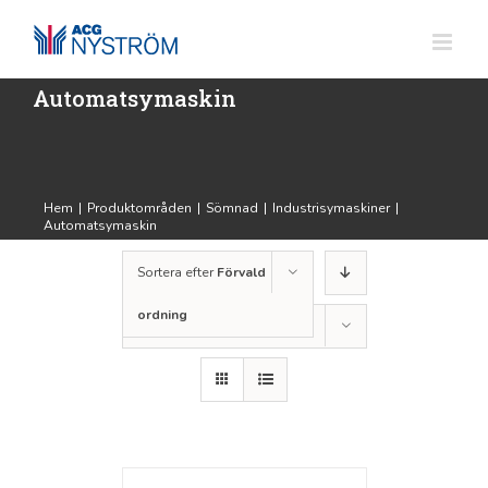
Fortsätt
till
innehållet
Automatsymaskin
Hem
|
Produktområden
|
Sömnad
|
Industrisymaskiner
|
Automatsymaskin
Sortera efter
Förvald
ordning
Visa
12 produkter