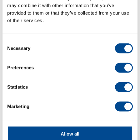
may combine it with other information that you’ve
Juki AMS-210EN
provided to them or that they’ve collected from your use
Serien,
of their services.
Programmerbar
tränsmaskin
Consent
Necessary
Selection
Detaljer
Preferences
Statistics
Marketing
Juki PLK
Allow all