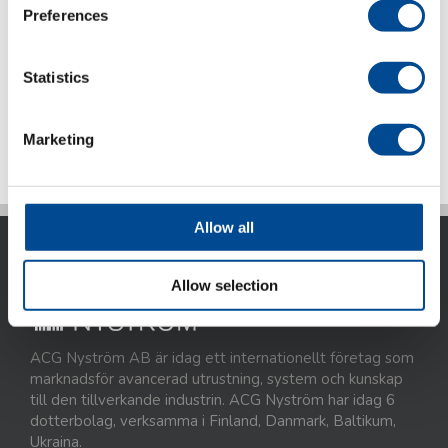
Preferences
Detaljer
Statistics
Marketing
Föregående
1
2
3
Allow all
Allow selection
ACG Nyström AB är idag ett internationellt företag som
marknadsför avancerad utrustning, system och kunskap
till den tillverkande industrin. ACG Nyström har idag 6
dotterbolag, verksamma i Finland, Danmark, Baltikum,
Ukraina.