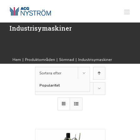
Fortsätt
till
innehållet
Industrisymaskiner
Hem
|
Produktområden
|
Sömnad
|
Industrisymaskiner
Sortera efter
Popularitet
Visa
12 produkter