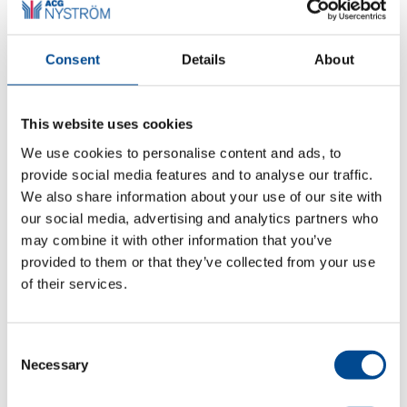
Juki DU-1481-7
Consent
Details
About
Tapetserarmaskin
This website uses cookies
Detaljer
We use cookies to personalise content and ads, to
provide social media features and to analyse our traffic.
We also share information about your use of our site with
our social media, advertising and analytics partners who
may combine it with other information that you’ve
provided to them or that they’ve collected from your use
of their services.
Consent
Pfaff 333/35
Necessary
Selection
tvätterisymaskin