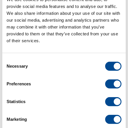
Fler maskiner för branschen
Hemtextil
provide social media features and to analyse our traffic.
Fler maskiner för branschen
We also share information about your use of our site with
Konfektion
our social media, advertising and analytics partners who
Fler maskiner för branschen
may combine it with other information that you’ve
Skrädderi/Ateljé/Butik
provided to them or that they’ve collected from your use
Fler maskiner för branschen
of their services.
Teater/Opera/Skola
Detaljer
Consent
Necessary
Selection
Preferences
Primula Perfect PD
Pressbord
Statistics
Marketing
Primula Perfect PD