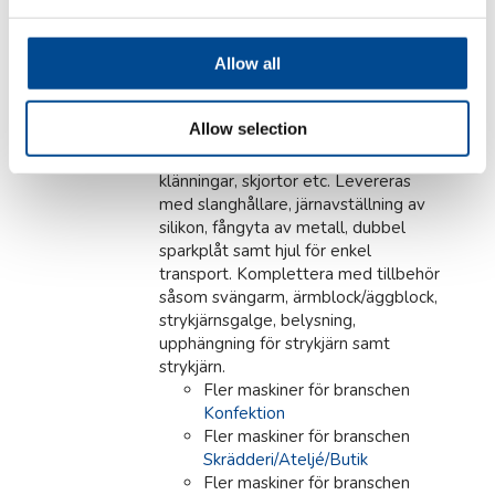
S+B
Allow all
Strykbord med sug/blås
och värme, skorsten 85
cm
Allow selection
För dam-/barnkläder, kjolar,
klänningar, skjortor etc. Levereras
med slanghållare, järnavställning av
silikon, fångyta av metall, dubbel
sparkplåt samt hjul för enkel
transport. Komplettera med tillbehör
såsom svängarm, ärmblock/äggblock,
strykjärnsgalge, belysning,
upphängning för strykjärn samt
strykjärn.
Fler maskiner för branschen
Konfektion
Fler maskiner för branschen
Skrädderi/Ateljé/Butik
Fler maskiner för branschen