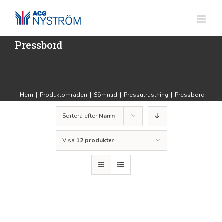
Fortsätt
till
innehållet
Pressbord
Hem
|
Produktområden
|
Sömnad
|
Pressutrustning
|
Pressbord
Sortera efter
Namn
Visa
12 produkter