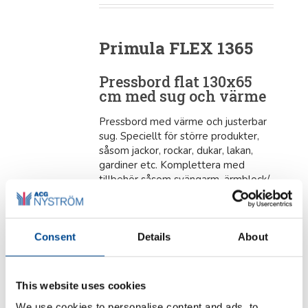
Primula FLEX 1365
Pressbord flat 130x65
cm med sug och värme
Pressbord med värme och justerbar
sug. Speciellt för större produkter,
såsom jackor, rockar, dukar, lakan,
gardiner etc. Komplettera med
tillbehör såsom svängarm, ärmblock/
äggblock, strykjärnsgalge, belysning,
upphängning för strykjärn samt
strykjärn. Pressbordet rymmer ett
eller två block.
Consent
Details
About
This website uses cookies
Produktblad (pdf) svenska
We use cookies to personalise content and ads, to