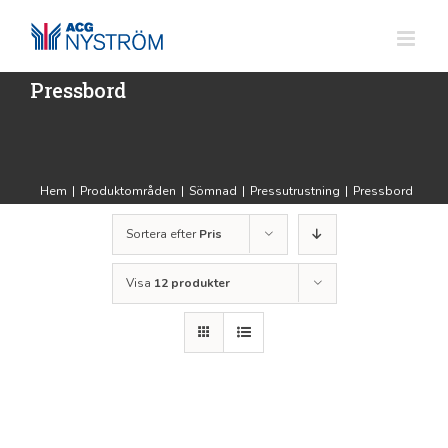
Fortsätt
till
innehållet
Pressbord
Hem
|
Produktområden
|
Sömnad
|
Pressutrustning
|
Pressbord
Sortera efter
Pris
Visa
12 produkter