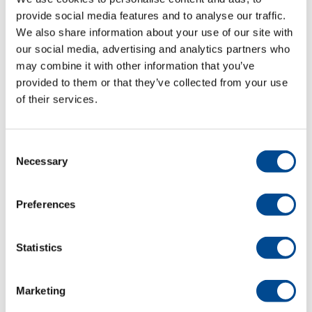
såsom jackor, rockar, dukar, lakan,
gardiner etc. Komplettera med
provide social media features and to analyse our traffic.
tillbehör såsom svängarm, ärmblock/
We also share information about your use of our site with
äggblock, strykjärnsgalge, belysning,
our social media, advertising and analytics partners who
upphängning för strykjärn samt
may combine it with other information that you’ve
strykjärn. Pressbordet rymmer ett
provided to them or that they’ve collected from your use
eller två block.
of their services.
Produktblad (pdf) svenska
Consent
Fler maskiner för branschen
Necessary
Selection
Hemtextil
Fler maskiner för branschen
Konfektion
Preferences
Fler maskiner för branschen
Skrädderi/Ateljé/Butik
Fler maskiner för branschen
Statistics
Teater/Opera/Skola
Marketing
Detaljer