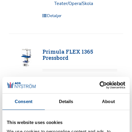
Teater/Opera/Skola
Detaljer
Primula FLEX 1365
Pressbord
Primula FLEX 1365
Pressbord flat 130x65
Consent
Details
About
cm med sug och värme
Pressbord med värme och justerbar
This website uses cookies
sug. Speciellt för större produkter,
We use cookies to personalise content and ads, to