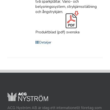
två sparkplåtar, Vario- och
belysningssystem, strykjärnsställning
och ångstrykjärn.
Produktblad (pdf) svenska
Detaljer
ACG Nyström AB är idag ett internationellt företag som