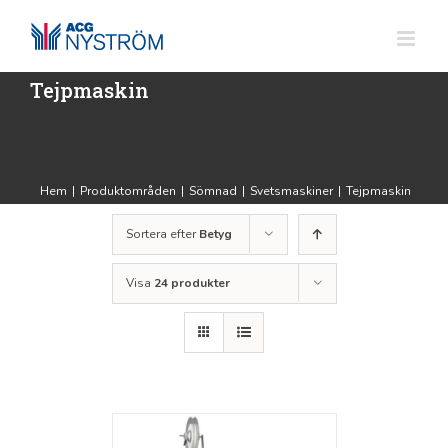
Fortsätt
till
innehållet
Tejpmaskin
Hem
|
Produktområden
|
Sömnad
|
Svetsmaskiner
|
Tejpmaskin
Sortera efter
Betyg
Visa
24 produkter