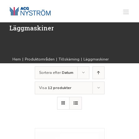
Fortsätt
till
innehållet
Läggmaskiner
Hem
|
Produktområden
|
Tillskärning
|
Läggmaskiner
Sortera efter
Datum
Visa
12 produkter