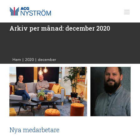
Fortsätt
till
innehållet
Arkiv per månad:
december 2020
Nya medarbetare
ACG Nyström
Hem
|
2020
|
december
Nya medarbetare