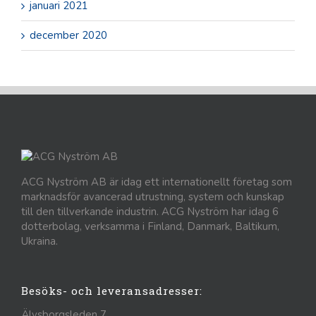
januari 2021
december 2020
ACG Nyström AB är idag ett internationellt företag som
marknadsför avancerad utrustning, system och kunskap
till den tillverkande industrin. ACG Nyström har idag 6
dotterbolag, verksamma i Finland, Danmark, Baltikum,
Ukraina.
Besöks- och leveransadresser:
Älvsborgsleden 7