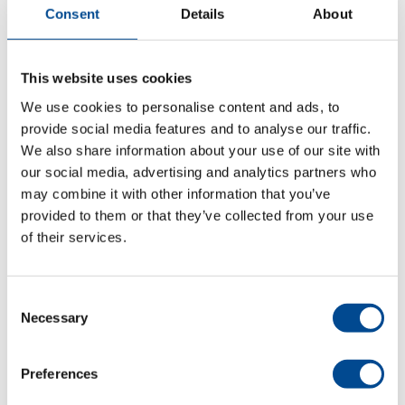
maj 2025
Consent
Details
About
november 2024
This website uses cookies
oktober 2024
We use cookies to personalise content and ads, to
juli 2024
provide social media features and to analyse our traffic.
We also share information about your use of our site with
juni 2024
our social media, advertising and analytics partners who
may combine it with other information that you’ve
maj 2024
provided to them or that they’ve collected from your use
april 2024
of their services.
mars 2024
Consent
november 2023
Necessary
Selection
oktober 2023
Preferences
september 2023