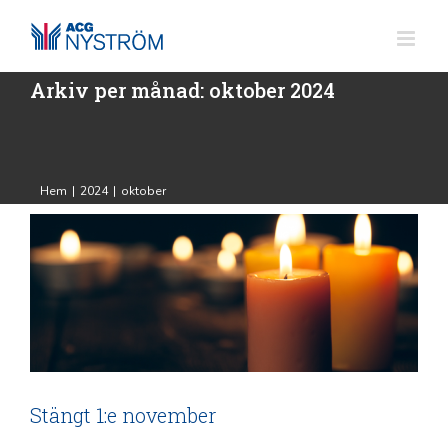
Fortsätt
till
innehållet
Arkiv per månad:
oktober 2024
Stängt 1:e november
ACG Nyström
Hem
|
2024
|
oktober
Stängt 1:e november