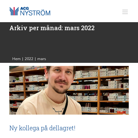
Fortsätt
till
innehållet
Arkiv per månad:
mars 2022
Ny kollega på dellagret!
Brodyr
Hem
|
2022
|
mars
Ny kollega på dellagret!