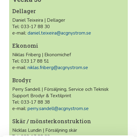
Dellager
Daniel Teixeira | Dellager
Tel: 033-17 88 30
e-mail:
daniel.teixeira@acgnystrom.se
Ekonomi
Niklas Friberg | Ekonomichef
Tel: 033 17 88 51
e-mail:
niklas.friberg@acgnystrom.se
Brodyr
Perry Sandell | Försäljning, Service och Teknisk
Support Brodyr & Textilprint
Tel: 033-17 88 38
e-mail:
perry.sandell@acgnystrom.se
Skär / mönsterkonstruktion
Nicklas Lundin | Försäljning skär
Tel: 033-17 88 33