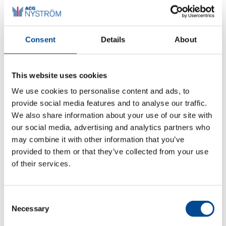
e-mail:
nicklas.lundin@acgnystrom.se
3sixty
Consent
Details
About
Johny Sjödin | Försäljning, Service och Support
Tel: 033-48 01 10
e-mail:
johny.sjodin@acgnystrom.se
This website uses cookies
Laser, Lighthouse märkmaskin
We use cookies to personalise content and ads, to
Rolf Valkiainen | Försäljning Laser
provide social media features and to analyse our traffic.
Tel: 033-48 01 11
We also share information about your use of our site with
e-mail: rolf.valkiainen
rolf.valkiainen@acgnystrom.se
our social media, advertising and analytics partners who
may combine it with other information that you’ve
Victor Paulsson | Försäljning Lighthouse märkmaskin
provided to them or that they’ve collected from your use
Tel: 033-48 01 18
of their services.
e-mail:
victor.paulsson@acgnystrom.se
Support Laser, Lighthouse märkmaskin
Consent
Tel: 033-48 01 27
Necessary
Selection
e-mail:
support@acgnystrom.se