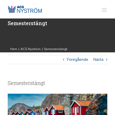
Fortsätt
till
innehållet
Semesterstängt
Hem
|
ACG Nyström
|
Semesterstängt
Föregående
Nästa
Semesterstängt
Visa
större
bild