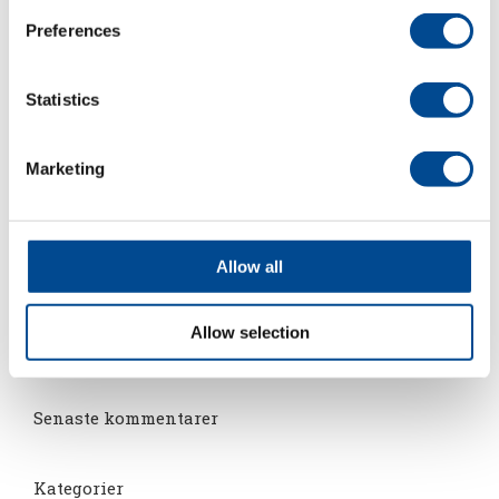
Preferences
juli 2nd, 2021
|
ACG Nyström
Statistics
Marketing
Dela
Facebook
LinkedIn
E-
post
Allow all
Allow selection
Senaste kommentarer
Kategorier