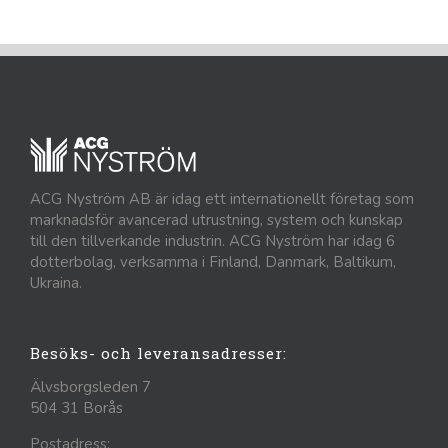
ACG Nyström AB är idag ett internationellt företag som
marknadsför avancerad utrustning, system och kunskap
till den tillverkande industrin. ACG Nyström har idag 6
dotterbolag, verksamma i Finland, Danmark, Baltikum,
Ukraina.
Besöks- och leveransadresser:
Älvsborgsleden 7
504 31 Borås
Postadress: