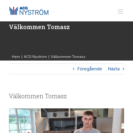
Fortsätt
till
innehållet
Välkommen Tomasz
Hem
|
ACG Nyström
|
Välkommen Tomasz
Föregående
Nästa
Välkommen Tomasz
Visa
större
bild