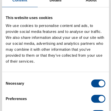
Consent
Details
About
oktober 2024
juli 2024
This website uses cookies
juni 2024
We use cookies to personalise content and ads, to
provide social media features and to analyse our traffic.
maj 2024
We also share information about your use of our site with
our social media, advertising and analytics partners who
april 2024
may combine it with other information that you’ve
provided to them or that they’ve collected from your use
mars 2024
of their services.
november 2023
oktober 2023
Consent
Necessary
Selection
september 2023
juli 2023
Preferences
juni 2023