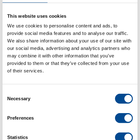
juli 2024
This website uses cookies
juni 2024
We use cookies to personalise content and ads, to
maj 2024
provide social media features and to analyse our traffic.
We also share information about your use of our site with
april 2024
our social media, advertising and analytics partners who
may combine it with other information that you’ve
mars 2024
provided to them or that they’ve collected from your use
november 2023
of their services.
oktober 2023
Consent
september 2023
Necessary
Selection
juli 2023
Preferences
juni 2023
maj 2023
Statistics