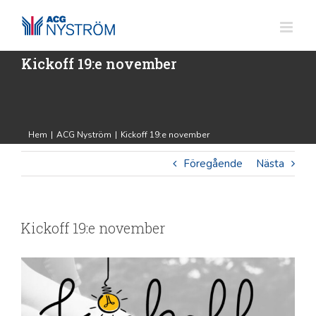
Fortsätt
till
innehållet
Kickoff 19:e november
Hem
|
ACG Nyström
|
Kickoff 19:e november
Föregående
Nästa
Kickoff 19:e november
Visa
större
bild