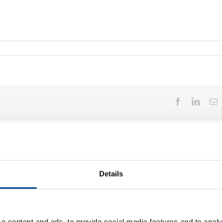
Facebook
Linked
E
p
Details
e content and ads, to provide social media features and to analy