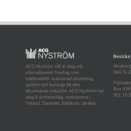
Besöks
Älvsborg
ACG Nyström AB är idag ett
504 31 
internationellt företag som
marknadsför avancerad utrustning,
Postadre
system och kunskap till den
Box 929
tillverkande industrin. ACG Nyström har
501 10 
idag 6 dotterbolag, verksamma i
Finland, Danmark, Baltikum, Ukraina.