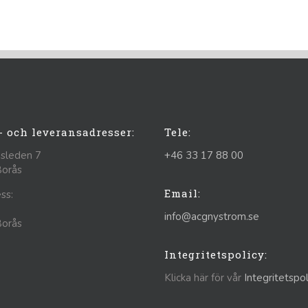
- och leveransadresser:
Tele:
sleden 7
+46 33 17 88 00
Borås
Email:
ss:
info@acgnystrom.se
Borås
Integritetspolicy:
Klicka här för vår
Integritetspol