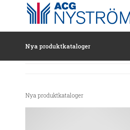
Fortsätt
till
innehållet
Nya produktkataloger
Nya produktkataloger
Visa
större
bild