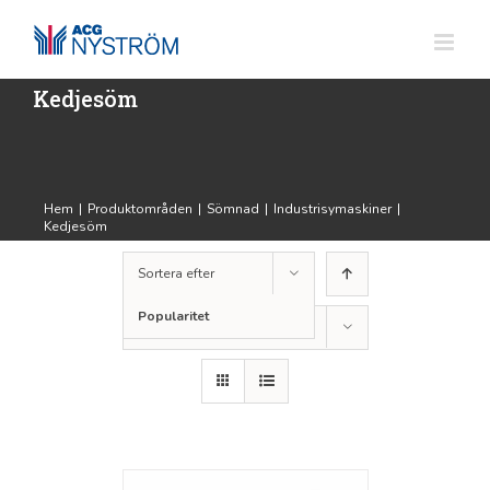
Fortsätt
till
innehållet
Kedjesöm
Hem
|
Produktområden
|
Sömnad
|
Industrisymaskiner
|
Kedjesöm
Sortera efter
Popularitet
Visa
24 produkter