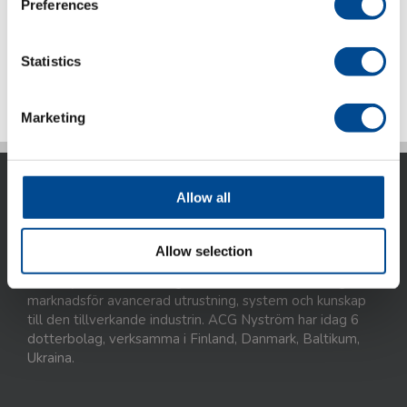
Preferences
Statistics
Detaljer
Marketing
Allow all
Allow selection
ACG Nyström AB är idag ett internationellt företag som
marknadsför avancerad utrustning, system och kunskap
till den tillverkande industrin. ACG Nyström har idag 6
dotterbolag, verksamma i Finland, Danmark, Baltikum,
Ukraina.