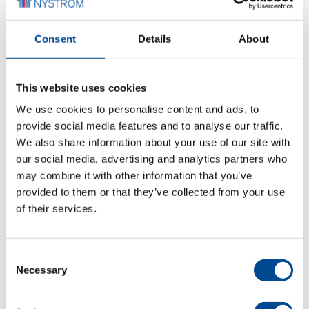
Consent
Details
About
Juki MS-3580 serien
trippel kedjesöm
This website uses cookies
We use cookies to personalise content and ads, to
Detaljer
provide social media features and to analyse our traffic.
We also share information about your use of our site with
our social media, advertising and analytics partners who
may combine it with other information that you’ve
provided to them or that they’ve collected from your use
of their services.
Consent
Necessary
Selection
Typical GP5-III A