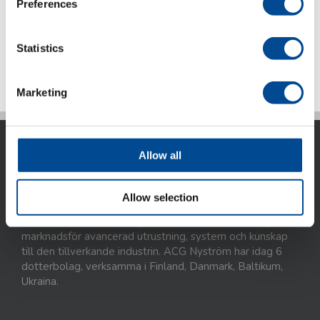
Preferences
Statistics
Detaljer
Marketing
Allow all
Allow selection
ACG Nyström AB är idag ett internationellt företag som
marknadsför avancerad utrustning, system och kunskap
till den tillverkande industrin. ACG Nyström har idag 6
dotterbolag, verksamma i Finland, Danmark, Baltikum,
Ukraina.