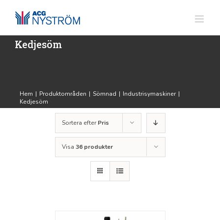
Fortsätt
till
innehållet
Kedjesöm
Hem
|
Produktområden
|
Sömnad
|
Industrisymaskiner
|
Kedjesöm
Sortera efter
Pris
Visa
36 produkter