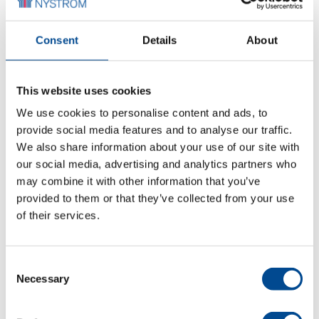
Consent
Details
About
Juki MS-3580 serien
trippel kedjesöm
This website uses cookies
We use cookies to personalise content and ads, to
Detaljer
provide social media features and to analyse our traffic.
We also share information about your use of our site with
our social media, advertising and analytics partners who
may combine it with other information that you’ve
provided to them or that they’ve collected from your use
of their services.
Consent
Necessary
Selection
Isamu YC-62D-460-
12-AT/SC3/MD