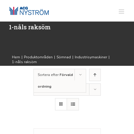
Fortsätt
till
innehållet
1-nåls raksöm
Hem
|
Produktområden
|
Sömnad
|
Industrisymaskiner
|
1-nåls raksöm
Sortera efter
Förvald
ordning
Visa
12 produkter