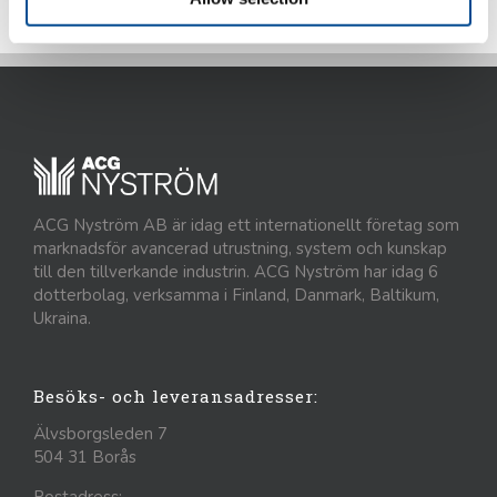
ACG Nyström AB är idag ett internationellt företag som
marknadsför avancerad utrustning, system och kunskap
till den tillverkande industrin. ACG Nyström har idag 6
dotterbolag, verksamma i Finland, Danmark, Baltikum,
Ukraina.
Besöks- och leveransadresser:
Älvsborgsleden 7
504 31 Borås
Postadress: