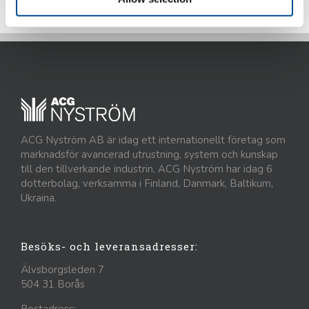
ACG Nyström AB är idag ett internationellt företag som
marknadsför avancerad utrustning, system och kunskap
till den tillverkande industrin. ACG Nyström har idag 6
dotterbolag, verksamma i Finland, Danmark, Baltikum,
Ukraina.
Besöks- och leveransadresser:
Älvsborgsleden 7
504 31 Borås
Postadress: