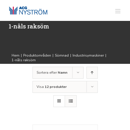
Fortsätt
till
innehållet
1-nåls raksöm
Hem
|
Produktområden
|
Sömnad
|
Industrisymaskiner
|
1-nåls raksöm
Sortera efter
Namn
Visa
12 produkter