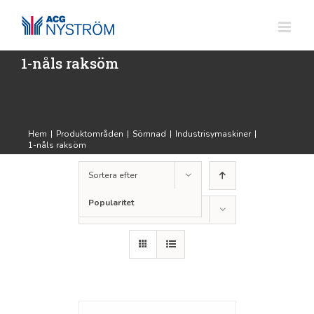
Fortsätt
till
innehållet
1-nåls raksöm
Hem
|
Produktområden
|
Sömnad
|
Industrisymaskiner
|
1-nåls raksöm
Sortera efter
Popularitet
Visa
12 produkter