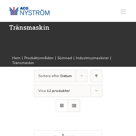
Fortsätt
till
innehållet
Tränsmaskin
Hem
|
Produktområden
|
Sömnad
|
Industrisymaskiner
|
Tränsmaskin
Sortera efter
Datum
Visa
12 produkter