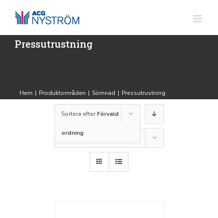
Fortsätt
till
innehållet
Pressutrustning
Hem
|
Produktområden
|
Sömnad
|
Pressutrustning
Sortera efter
Förvald
ordning
Visa
12 produkter