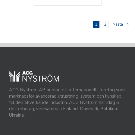
1
2
Nästa
ACG Nyström AB är idag ett internationellt företag som
marknadsför avancerad utrustning, system och kunskap
till den tillverkande industrin. ACG Nyström har idag 6
dotterbolag, verksamma i Finland, Danmark, Baltikum,
Ukraina.