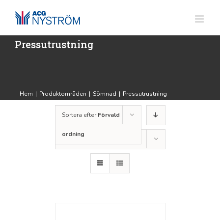
Fortsätt
till
innehållet
Pressutrustning
Hem
|
Produktområden
|
Sömnad
|
Pressutrustning
Sortera efter
Förvald
ordning
Visa
36 produkter