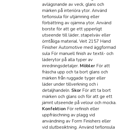
avlägsnande av veck, glans och
märken på interiöra ytor. Använd
teflonsula för utjämning eller
förbättring av ojämna ytor. Använd
borste för att ge ett ypperligt
utseende till läder, stapelväv eller
ömtåliga material. Veit 2157 Hand
Finisher Automotive med äggformad
sula För manuell finish av textil- och
läderytor på alla typer av
inredningsdetaljer.
Möbler
För att
fräscha upp och ta bort glans och
märken från ruggade tyger eller
läder under tillverkning och i
detaljhandeln.
Skor
För att ta bort
märken och glans och för att ge ett
jämnt utseende på velour och mocka.
Konfektion
För refinish eller
uppfräschning av plagg vid
användning av Form Finishers eller
vid slutbesiktning. Använd teflonsula