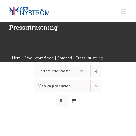
Fortsätt
till
innehållet
Pressutrustning
Hem
|
Produktområden
|
Sömnad
|
Pressutrustning
Sortera efter
Namn
Visa
24 produkter