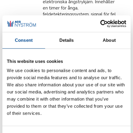
elektroniska ångstrykjärn. Innehåller
en timer för ånga,
feldetekteringssystem, signal för fel
och temperatur samt 3 LED-
indikatorer för korrekt drift.
IT 1800 S
Consent
Details
About
Elektriskt högtrycksjärn
med termostat
Ergonomisk
This website uses cookies
utformat
We use cookies to personalise content and ads, to
handtag,
provide social media features and to analyse our traffic.
kontaktor för
ånga,
We also share information about your use of our site with
speciellt
our social media, advertising and analytics partners who
konstruerad
may combine it with other information that you’ve
anodiserad
provided to them or that they’ve collected from your use
sula för torrare ånga. Levereras med
of their services.
ångskydd av aluminium, ångslang av
teflon, 2,5 m kabel och ett 4-poligt
uttag. - Värmekapacitet 1,25 kW -