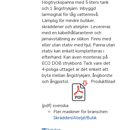
Högtryckspanna med 5 liters tank
och 1 ångstrykjärn. Inbyggd
larmsignal för låg vattennivå.
Lämplig för mindre butiker,
skrädderier och ateljéer. Levereras
med en kabelhållarantenn och
järnavställning av silikon. Finns med
eller utan stativ med hjul. Panna utan
stativ kan enkelt kompletteras i
efterhand. Kan även monteras på
ECO DOB strykbord. Tack vare det
4-poliga uttaget är det enkelt att
byta mellan ångstrykjärn, ångborste
och ångpistol.
Produktblad
(pdf) svenska
Fler maskiner för branschen
Skrädderi/Ateljé/Butik
Detaljer