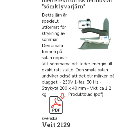
med elektronisk termostat
"sömklyvarjärn"
Detta järn är
speciellt
utformat för
strykning av
sömmar.
Den smala
formen på
sulan öppnar
lätt sömmarna och leder energin till
exakt rätt ställe. Den smala sulan
undviker också att det blir märken på
plagget. - 230V 1-fas, 50 Hz -
Strykyta 200 x 40 mm - Vikt: ca 1,2
kg
Produktblad (pdf)
svenska
Veit 2129