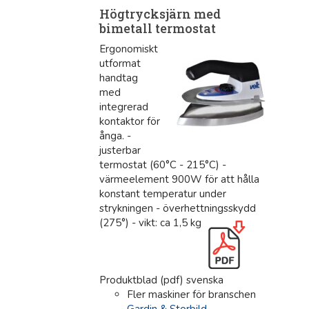
Högtrycksjärn med
bimetall termostat
Ergonomiskt
utformat
handtag
med
integrerad
kontaktor för
ånga. -
justerbar
termostat (60°C - 215°C) -
värmeelement 900W för att hålla
konstant temperatur under
strykningen - överhettningsskydd
(275°) - vikt: ca 1,5 kg
Produktblad (pdf) svenska
Fler maskiner för branschen
Gardin & Storbild