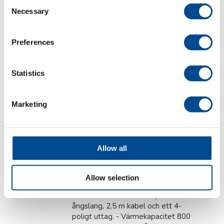
Consent
Vikt: 1 650 g - Mått: 210 x 105 mm -
Necessary
230V 1-fas
Produktblad
Selection
Preferences
(pdf) svenska
ECO 1700P
Statistics
Elektriskt ångstrykjärn
med termostat
Marketing
Anodiserad
sula och
Allow all
Allow selection
absorberande skumhandtag.
Levereras med värmeskydd,
ångslang, 2,5 m kabel och ett 4-
poligt uttag. - Värmekapacitet 800