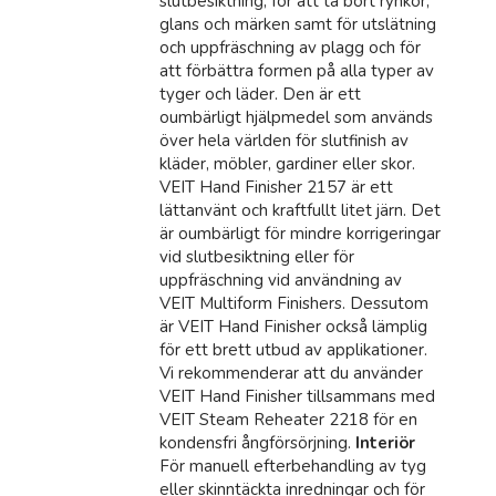
slutbesiktning, för att ta bort rynkor,
glans och märken samt för utslätning
och uppfräschning av plagg och för
att förbättra formen på alla typer av
tyger och läder. Den är ett
oumbärligt hjälpmedel som används
över hela världen för slutfinish av
kläder, möbler, gardiner eller skor.
VEIT Hand Finisher 2157 är ett
lättanvänt och kraftfullt litet järn. Det
är oumbärligt för mindre korrigeringar
vid slutbesiktning eller för
uppfräschning vid användning av
VEIT Multiform Finishers. Dessutom
är VEIT Hand Finisher också lämplig
för ett brett utbud av applikationer.
Vi rekommenderar att du använder
VEIT Hand Finisher tillsammans med
VEIT Steam Reheater 2218 för en
kondensfri ångförsörjning.
Interiör
För manuell efterbehandling av tyg
eller skinntäckta inredningar och för