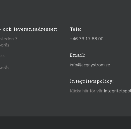
- och leveransadresser:
Tele:
sleden 7
+46 33 17 88 00
Borås
Email:
ss:
info@acgnystrom.se
Borås
Integritetspolicy:
Klicka här för vår
Integritetspol