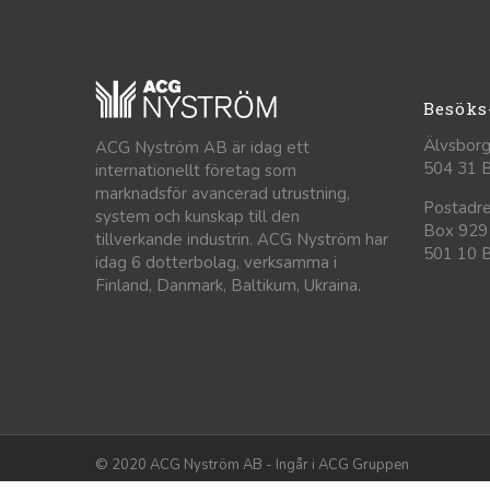
Besöks
Älvsborg
ACG Nyström AB är idag ett
504 31 
internationellt företag som
marknadsför avancerad utrustning,
Postadre
system och kunskap till den
Box 929
tillverkande industrin. ACG Nyström har
501 10 
idag 6 dotterbolag, verksamma i
Finland, Danmark, Baltikum, Ukraina.
© 2020 ACG Nyström AB - Ingår i ACG Gruppen