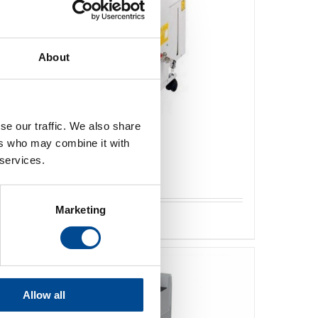
About
se our traffic. We also share
ers who may combine it with
Primula ECO VAPOR
 services.
högtryckspannor
Marketing
Detaljer
Allow all