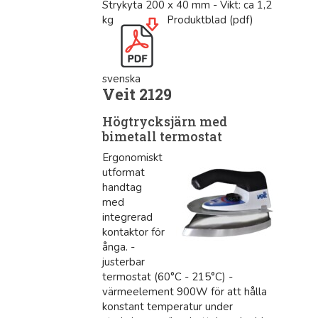
Strykyta 200 x 40 mm - Vikt: ca 1,2
kg
Produktblad (pdf)
svenska
Veit 2129
Högtrycksjärn med
bimetall termostat
Ergonomiskt
utformat
handtag
med
integrerad
kontaktor för
ånga. -
justerbar
termostat (60°C - 215°C) -
värmeelement 900W för att hålla
konstant temperatur under