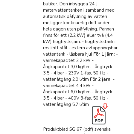
butiker. Den inbyggda 24 l
matarvattentanken i samband med
automatisk påfyllning av vatten
möjliggör kontinuerlig drift under
hela dagen utan påfyllning. Pannan
finns för ett (2.2 kW) eller två (4.4
kW) högtrycksjärn. - högtryckstank i
rostfritt stål - extern avtappningsbar
vattentank - låsbara hjul
För 1 järn:
-
värmekapacitet 2,2 kW -
ångkapacitet 3,0 kg/tim - ångtryck
3,5 - 4 bar - 230V 1-fas, 50 Hz -
vattenåtgång 2,9 l/tim
För 2 järn:
-
värmekapacitet 4,4 kW -
ångkapacitet 6,0 kg/tim - ångtryck
3,5 - 4 bar - 400V 3-fas, 50 Hz -
vattenåtgång 5,7 l/tim
Produktblad SG 67 (pdf) svenska