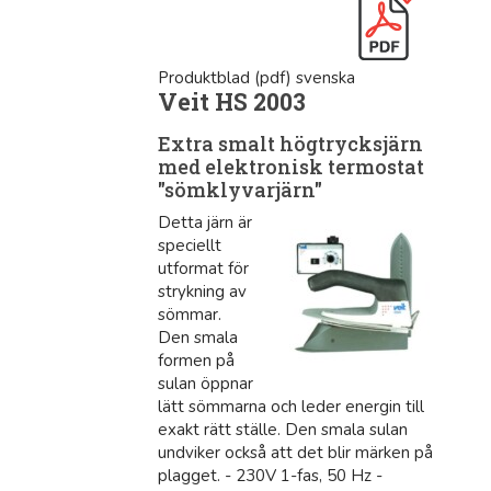
Produktblad (pdf) svenska
Veit HS 2003
Extra smalt högtrycksjärn
med elektronisk termostat
"sömklyvarjärn"
Detta järn är
speciellt
utformat för
strykning av
sömmar.
Den smala
formen på
sulan öppnar
lätt sömmarna och leder energin till
exakt rätt ställe. Den smala sulan
undviker också att det blir märken på
plagget. - 230V 1-fas, 50 Hz -