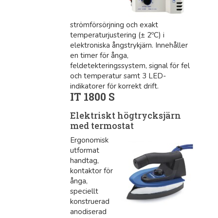
strömförsörjning och exakt
temperaturjustering (± 2ºC) i
elektroniska ångstrykjärn. Innehåller
en timer för ånga,
feldetekteringssystem, signal för fel
och temperatur samt 3 LED-
indikatorer för korrekt drift.
IT 1800 S
Elektriskt högtrycksjärn
med termostat
Ergonomisk
utformat
handtag,
kontaktor för
ånga,
speciellt
konstruerad
anodiserad