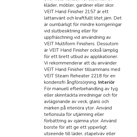
kläder, möbler, gardiner eller skor.
VEIT Hand Finisher 2157 är ett
lättanvänt och kraftfullt litet järn. Det
är oumbärligt för mindre korrigeringar
vid slutbesiktning eller för
uppfräschning vid användning av
VEIT Multiform Finishers. Dessutom
är VEIT Hand Finisher också lämplig
för ett brett utbud av applikationer.
Vi rekommenderar att du använder
VEIT Hand Finisher tillsammans med
VEIT Steam Reheater 2218 för en
kondensfri ångförsörjning.
Interiör
För manuell efterbehandling av tyg
eller skinntäckta inredningar och för
avlägsnande av veck, glans och
märken på interiöra ytor. Använd
teflonsula för utjämning eller
förbättring av ojämna ytor. Använd
borste för att ge ett ypperligt
utseende till läder, stapelväv eller