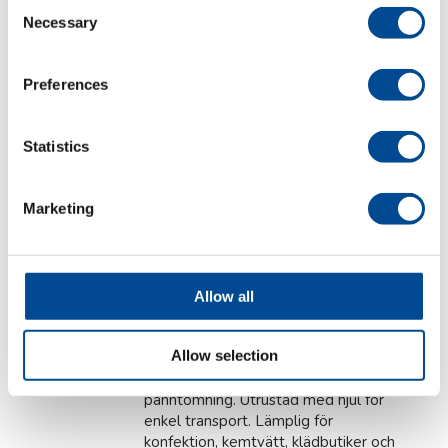
Consent
högtryckspannor
Necessary
Selection
Preferences
Primula ECO VAPOR
Statistics
Högtryckspannor
Industriell ånggenerator
Marketing
för kontinuerlig drift
Finns i olika modeller och med
anslutning för ett eller fler
ångstrykjärn beroende på effekt -
Allow all
från 2,5kW upp till 6kW. Alla
funktioner är elektroniskt styrda.
Allow selection
Levereras med en 20 liters
vattentank och en servicetank för
panntömning. Utrustad med hjul för
enkel transport. Lämplig för
konfektion, kemtvätt, klädbutiker och