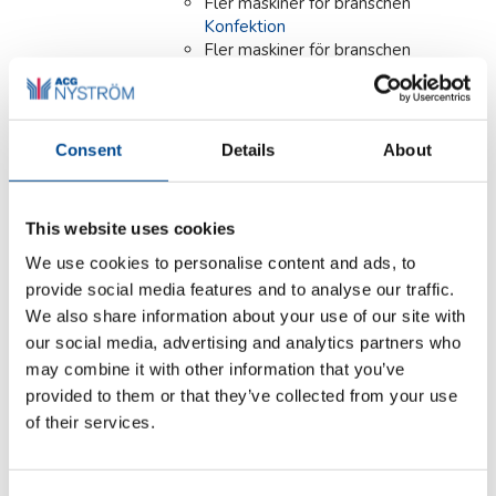
Fler maskiner för branschen
Konfektion
Fler maskiner för branschen
Läder/Skinn/Päls
Fler maskiner för branschen
Möbel/Bil/Tapetserare
Fler maskiner för branschen
Consent
Details
About
Ortopedi/Skor
Fler maskiner för branschen
Skrädderi/Ateljé/Butik
This website uses cookies
Fler maskiner för branschen
Teater/Opera/Skola
We use cookies to personalise content and ads, to
Fler maskiner för branschen
provide social media features and to analyse our traffic.
Tvätteri
We also share information about your use of our site with
our social media, advertising and analytics partners who
Detaljer
may combine it with other information that you’ve
provided to them or that they’ve collected from your use
of their services.
Primula ECO VAPOR