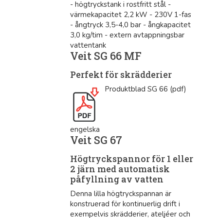
- högtryckstank i rostfritt stål -
värmekapacitet 2,2 kW - 230V 1-fas
- ångtryck 3,5-4,0 bar - ångkapacitet
3,0 kg/tim - extern avtappningsbar
vattentank
Veit SG 66 MF
Perfekt för skrädderier
Produktblad SG 66 (pdf)
engelska
Veit SG 67
Högtryckspannor för 1 eller
2 järn med automatisk
påfyllning av vatten
Denna lilla högtryckspannan är
konstruerad för kontinuerlig drift i
exempelvis skrädderier, ateljéer och