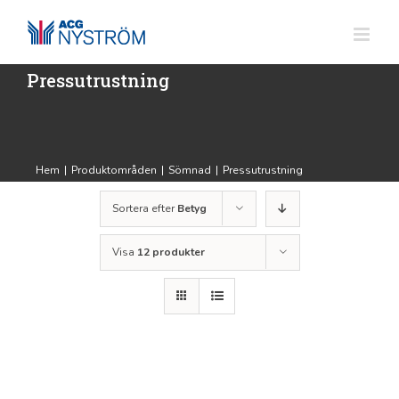
Fortsätt
till
innehållet
Pressutrustning
Hem
|
Produktområden
|
Sömnad
|
Pressutrustning
Sortera efter
Betyg
Visa
12 produkter