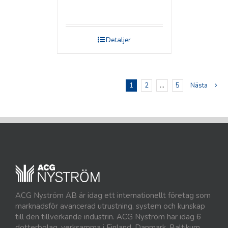
Detaljer
1
2
…
5
Nästa
ACG Nyström AB är idag ett internationellt företag som
marknadsför avancerad utrustning, system och kunskap
till den tillverkande industrin. ACG Nyström har idag 6
dotterbolag, verksamma i Finland, Danmark, Baltikum,