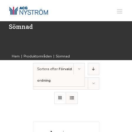
Fortsätt
till
innehållet
Sömnad
Hem
|
Produktområden
|
Sömnad
Sortera efter
Förvald
ordning
Visa
12 produkter